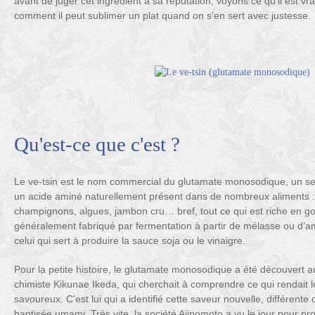
avant de juger cet ingrédient à sa réputation, voyons ce qu’il est vr
comment il peut sublimer un plat quand on s’en sert avec justesse.
Qu'est-ce que c'est ?
Le ve-tsin est le nom commercial du glutamate monosodique, un sel 
un acide aminé naturellement présent dans de nombreux aliments :
champignons, algues, jambon cru… bref, tout ce qui est riche en goût
généralement fabriqué par fermentation à partir de mélasse ou d’am
celui qui sert à produire la sauce soja ou le vinaigre.
Pour la petite histoire, le glutamate monosodique a été découvert 
chimiste Kikunae Ikeda, qui cherchait à comprendre ce qui rendait l
savoureux. C’est lui qui a identifié cette saveur nouvelle, différente 
baptisée umami. Très vite, la société Ajinomoto a vu le jour pour p