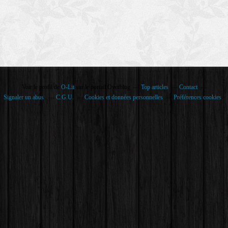
Voir le profil de
O-Lit
sur le portail Overblog
Top articles
Contact
Signaler un abus
C.G.U.
Cookies et données personnelles
Préférences cookies