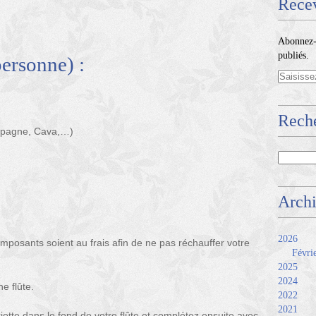
Recev
Abonnez-v
publiés.
personne) :
Reche
mpagne, Cava,…)
Arch
2026
omposants soient au frais afin de ne pas réchauffer votre
Févri
2025
2024
e flûte.
2022
2021
griotte dans le fond de votre flûte et complétez ensuite avec