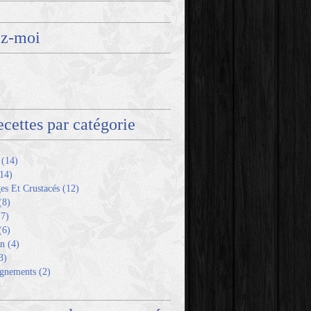
ez-moi
ecettes par catégorie
(14)
14)
es Et Crustacés
(12)
(8)
7)
(6)
en
(4)
3)
gnements
(2)