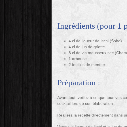
Ingrédients (pour 1 
4 cl de liqueur de litchi (Soho)
4 cl de jus de griotte
8 cl de vin mousseux sec (Cha
1 arbouse
2 feuilles de menthe
Préparation :
Avant tout, veillez à ce que tous vos c
cocktail lors de son élaboration.
Réalisez la recette directement dans un
Versez la liqueur de litchi et le jus de 