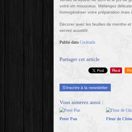
votre vin mousseux. Mélangez délicate
homogénéiser votre préparation mais à 
Décorer avec les feuilles de menthe e
servez aussitôt.
Publié dans
Cocktails
Partager cet article
Re
S'inscrire à la newsletter
Vous aimerez aussi :
Peter Pan
Fleur de Chin