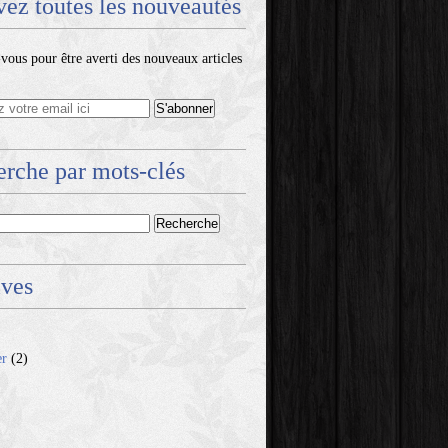
ez toutes les nouveautés
ous pour être averti des nouveaux articles
rche par mots-clés
ives
er
(2)