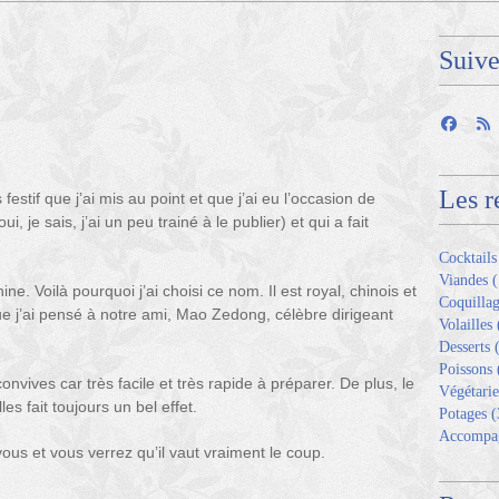
Suiv
Les r
s festif que j’ai mis au point et que j’ai eu l’occasion de
i, je sais, j’ai un peu trainé à le publier) et qui a fait
Cocktails
Viandes
(
ne. Voilà pourquoi j’ai choisi ce nom. Il est royal, chinois et
Coquillag
ue j’ai pensé à notre ami, Mao Zedong, célèbre dirigeant
Volailles
Desserts
(
Poissons
onvives car très facile et très rapide à préparer. De plus, le
Végétari
les fait toujours un bel effet.
Potages
(
Accompa
vous et vous verrez qu’il vaut vraiment le coup.